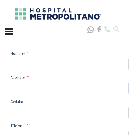
Skip
to
content
Nombres:
*
Apellidos:
*
Cédula:
Télefono:
*