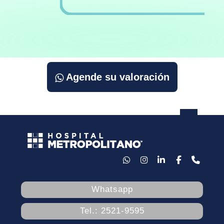
Agende su valoración
Whatsapp
Tel.: 2521-9595