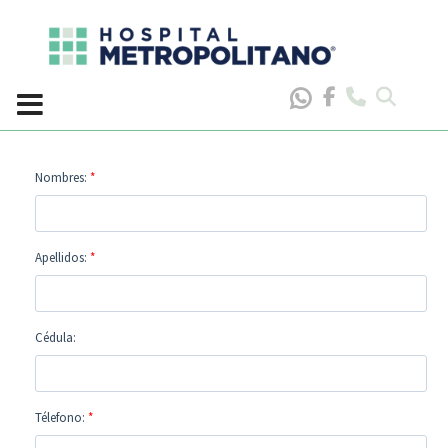
Skip
to
content
Nombres:
*
Apellidos:
*
Cédula:
Télefono:
*