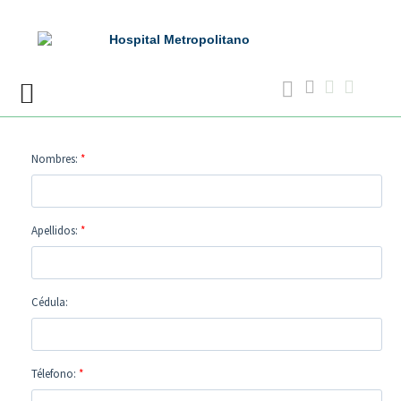
Skip
to
content
Nombres:
*
Apellidos:
*
Cédula:
Télefono:
*