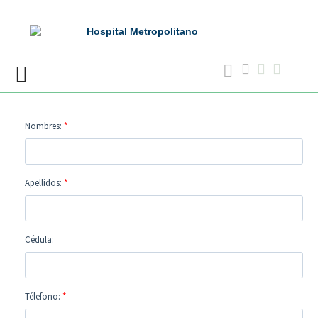
Skip
to
content
Nombres:
*
Apellidos:
*
Cédula:
Télefono:
*